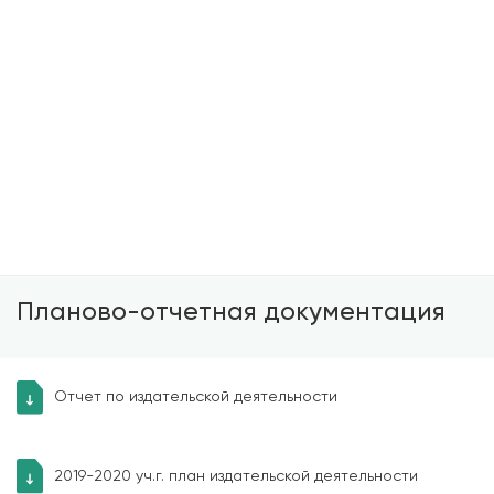
помощью СМИ и размещения в научных печатных
изданиях. Научная публикация предназначена для
информирования учёных, исследователей и
специалистов о последних достижениях в разных
областях науки, а также для закрепления паритета
на открытие. На сегодняшний день научная работа
не считается завершённой, пока она не
опубликована.
Планово-отчетная документация
Отчет по издательской деятельности
2019-2020 уч.г. план издательской деятельности