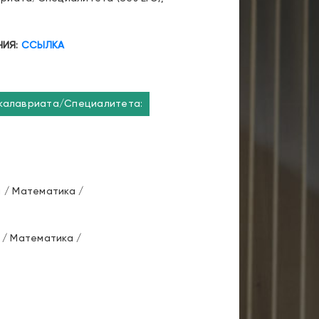
НИЯ:
ССЫЛКА
акалавриата/Специалитета:
я / Математика /
 / Математика /