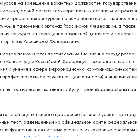
нкурсов на замещение вакантных должностей государственн
ие в кадровый резерв государственных органов» и приказом
одики проведения конкурсов на замещение вакантной должн
ужбы в таможенных органах Российской Федерации, а также
дения конкурса на замещение вакантной должности федерал
ых органах Российской Федерации».
дидатов применяются тестирование (на знание государствен
нов Конституции Российской Федерации, законодательства о
ния и умения в сфере информационно-коммуникационных техн
да профессиональной служебной деятельности) и индивидуал
дения тестирования кандидаты будут проинформированы при 
оятельной оценки своего профессионального уровня претенд
нный тест, размещенный на официальном сайте федерально
я информационная система управления кадровым составом 