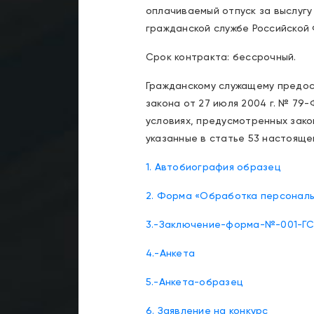
оплачиваемый отпуск за выслуг
гражданской службе Российской
Срок контракта: бессрочный.
Гражданскому служащему предос
закона от 27 июля 2004 г. № 79
условиях, предусмотренных зак
указанные в статье 53 настояще
1. Автобиография образец
2. Форма «Обработка персональ
3.-Заключение-форма-№-001-ГС
4.-Анкета
5.-Анкета-образец
6. Заявление на конкурс