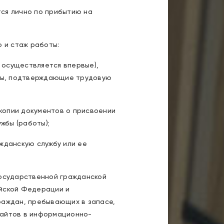
ся лично по прибытию на
 и стаж работы:
ь осуществляется впервые),
нты, подтверждающие трудовую
 копии документов о присвоении
жбы (работы);
жданскую службу или ее
государственной гражданской
ийской Федерации и
раждан, пребывающих в запасе,
 сайтов в информационно-