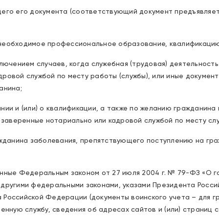
щего его документа (соответствующий документ предъявляет
необходимое профессиональное образование, квалификацию
ключением случаев, когда служебная (трудовая) деятельност
дровой службой по месту работы (службы), или иные докуме
анина;
нии и (или) о квалификации, а также по желанию гражданина
, заверенные нотариально или кадровой службой по месту слу
ажданина заболевания, препятствующего поступлению на гра
енные Федеральным законом от 27 июля 2004 г. № 79-ФЗ «О 
 другими федеральными законами, указами Президента Росс
 Российской Федерации (документы воинского учета – для г
оенную службу, сведения об адресах сайтов и (или) страниц