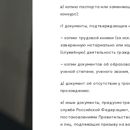
в) копию паспорта или заменяю
конкурс);
г) документы, подтверждающие 
— копию трудовой книжки (за ис
заверенную нотариально или ка
(служебную) деятельность гражд
— копии документов об образова
ученой степени, ученого звания
д) документ об отсутствии у гр
прохождению;
е) иные документы, предусмотр
службе Российской Федерации»,
постановлениями Правительства
и лиц, подлежащих призыву на в