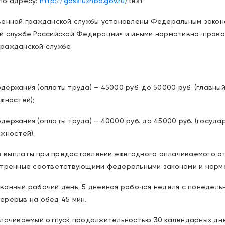
по адресу:
http://gossluzhba.gov.ru
/test
венной гражданской службы установлены Федеральным законо
й службе Российской Федерации» и иными нормативно-право
ражданской службе.
ержания (оплаты труда) – 45000 руб. до 50000 руб. (главн
жностей);
ержания (оплаты труда) – 40000 руб. до 45000 руб. (госуд
жностей).
выплаты при предоставлении ежегодного оплачиваемого от
отренные соответствующими федеральными законами и норм
анный рабочий день; 5 дневная рабочая неделя с понедельни
Перерыв на обед 45 мин.
плачиваемый отпуск продолжительностью 30 календарных дн