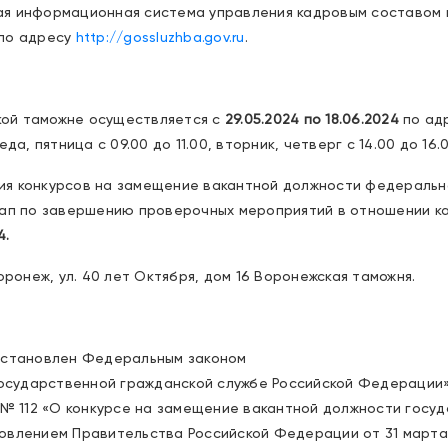
я информационная система управления кадровым составом 
 по адресу
http://gossluzhba.gov.ru
.
ой таможне осуществляется с
29.05.2024 по 18.06.2024
по адр
да, пятница с 09.00 до 11.00, вторник, четверг с 14.00 до 16.0
я конкурсов на замещение вакантной должности федеральн
тап по завершению проверочных мероприятий в отношении ка
4.
оронеж, ул. 40 лет Октября, дом 16 Воронежская таможня.
установлен Федеральным законом
государственной гражданской службе Российской Федерации»
 № 112 «О конкурсе на замещение вакантной должности госу
овлением Правительства Российской Федерации от 31 марта 