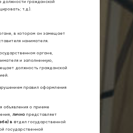
е должности гражданской
ровать; т.д.).
ргане, в котором он замещает
ставителя нанимателя.
государственном органе,
нимателя и заполненную,
мещает должность гражданской
ией.
нарушением правил оформления
я объявления о приеме
ления,
лично
представляет
ебе) в о
тдел государственной
ой государственной