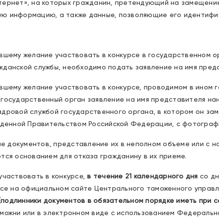
тернет», на которых гражданин, претендующий на замещени
ю информацию, а также данные, позволяющие его идентифици
вшему желание участвовать в конкурсе в государственном о
жданской службы, необходимо подать заявление на имя пред
вшему желание участвовать в конкурсе, проводимом в ином 
 государственный орган заявление на имя представителя на
адровой службой государственного органа, в котором он за
ржденной Правительством Российской Федерации, с фотограф
 документов, представление их в неполном объеме или с 
тся основанием для отказа гражданину в их приеме.
участвовать в конкурсе,
в течение 21 календарного дня
со дн
урсе на официальном сайте Центрального таможенного управ
(подлинники документов в обязательном порядке иметь при с
аможни или в электронном виде с использованием Федеральн