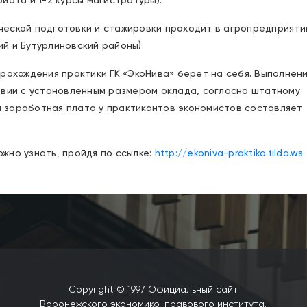
иата и 1-2 курсы магистратуры).
ческой подготовки и стажировки проходит в агропредприяти
й и Бутурлиновский районы).
прохождения практики ГК «ЭкоНива» берет на себя. Выполнен
твии с установленным размером оклада, согласно штатному
 заработная плата у практикантов экономистов составляет
жно узнать, пройдя по ссылке:
http://ekoniva-praktika.tilda.ws
Copyright © 1997 Официальный сайт
Воронежского экономико-правового института.