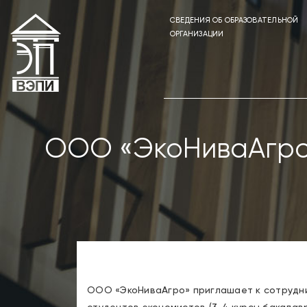
СВЕДЕНИЯ ОБ ОБРАЗОВАТЕЛЬНОЙ
ОРГАНИЗАЦИИ
ООО «ЭкоНиваАгро»
ООО «ЭкоНиваАгро» приглашает к сотрудни