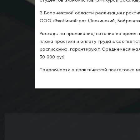
студентов экономистов (3-4 курсы бакалавр
В Воронежской области реализация практи
ООО «ЭкоНиваАгро» (Лискинский, Бобровски
Расходы на проживание, питание во время 
плана практики и оплату труда в соответс
расписанию, гарантируют. Среднемесячная
30 000 руб.
Подробности о практической подготовке мо