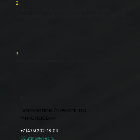
2.
Попросите документоведа предоставить вам
необходимые ведомости (чистую и заполненную)
3.
Хорошо подготовьтесь к пересдаче
Декан
Богомолов Александр
Николаевич
+7 (473) 202-18-03
OElutina@vilec.ru