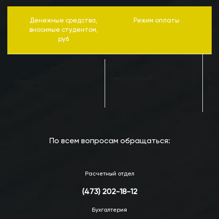
Денежные средства,
Режим оплаты
вносимые студентом,
руб
семестровый
Кас
30000
тел
По всем вопросам обращаться:
Расчетный отдел
(473) 202-18-12
Бухгалтерия