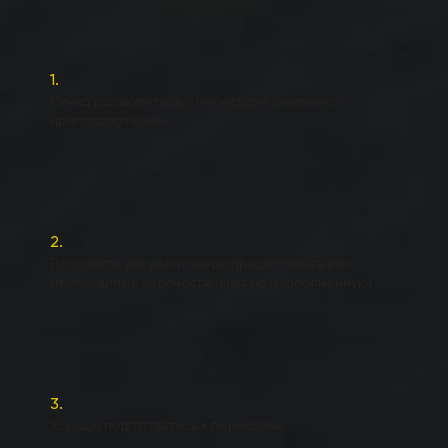
1.
Лично договоритесь о пересдаче экзамена с
преподавателем
2.
Попросите документоведа предоставить вам
необходимые ведомости (чистую и заполненную)
3.
Хорошо подготовьтесь к пересдаче