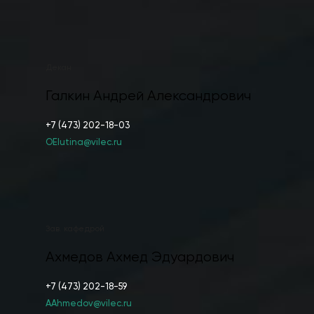
Декан
Галкин Андрей Александрович
+7 (473) 202-18-03
OElutina@vilec.ru
Зав. кафедрой
Ахмедов Ахмед Эдуардович
+7 (473) 202-18-59
AAhmedov@vilec.ru