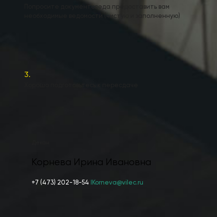
Попросите документоведа предоставить вам
необходимые ведомости (чистую и заполненную)
3.
Хорошо подготовьтесь к пересдаче
Декан
Корнева Ирина Ивановна
+7 (473) 202-18-54
IKorneva@vilec.ru