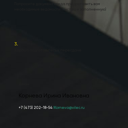
Попросите документоведа предоставить вам
необходимые ведомости (чистую и заполненную)
3.
Хорошо подготовьтесь к пересдаче
Декан
Корнева Ирина Ивановна
+7 (473) 202-18-54
IKorneva@vilec.ru