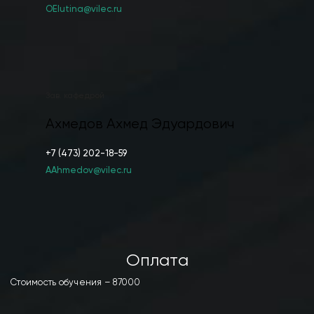
OElutina@vilec.ru
Зав. кафедрой
Ахмедов Ахмед Эдуардович
+7 (473) 202-18-59
AAhmedov@vilec.ru
Оплата
Стоимость обучения – 87000