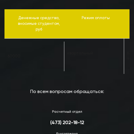
Денежные средства,
Режим оплаты
вносимые студентом,
руб
квартальный
Кас
60000
тел
По всем вопросам обращаться:
Расчетный отдел
(473) 202-18-12