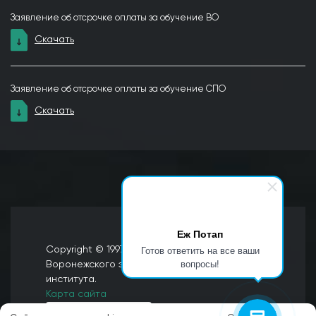
Заявление об отсрочке оплаты за обучение ВО
Скачать
Заявление об отсрочке оплаты за обучение СПО
Скачать
Еж Потап
Готов ответить на все ваши
Copyright © 1997 Официальный сайт
вопросы!
Воронежского экономико-правового
института.
Карта сайта