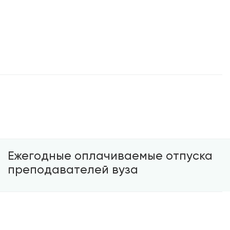
6 пара
17:35 - 18:20
18:25 - 19:10
18:20 - 18:25
19:10 - 19:20
7 пара
19:20 - 20:05
20:10 - 20:55
20:05 - 20:10
Ежегодные оплачиваемые отпуска
преподавателей вуза
1
Оплачиваемый отпуск предоставляется работнику
ежегодно. На период очередного отпуска за работником