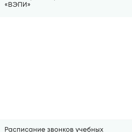
«ВЭПИ»
Понедельник — Суббота с 8:00 до 20:55
Время начала и окончания рабочего дня для
работников с пятидневной рабочей неделей
устанавливается:
— Понедельник с 8:00 до 17:15
— Вторник-Четверг с 8:00 до 16:35
— Пятница с 8:00 до 15:30
— Перерыв на обед с 12:30 до 13:00
Расписание звонков учебных