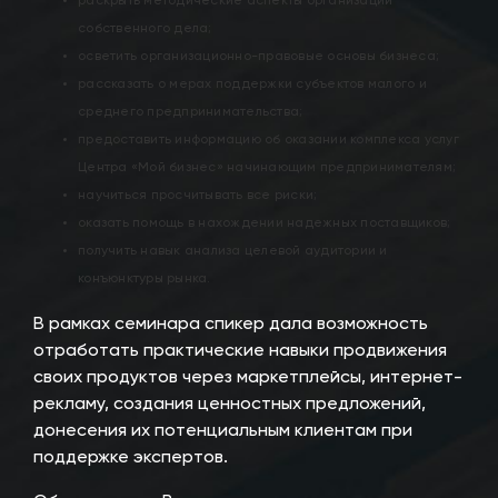
раскрыть методические аспекты организации
собственного дела;
осветить организационно-правовые основы бизнеса;
рассказать о мерах поддержки субъектов малого и
среднего предпринимательства;
предоставить информацию об оказании комплекса услуг
Центра «Мой бизнес» начинающим предпринимателям;
научиться просчитывать все риски;
оказать помощь в нахождении надежных поставщиков;
получить навык анализа целевой аудитории и
конъюнктуры рынка.
В рамках семинара спикер дала возможность
отработать практические навыки продвижения
своих продуктов через маркетплейсы, интернет-
рекламу, создания ценностных предложений,
донесения их потенциальным клиентам при
поддержке экспертов.