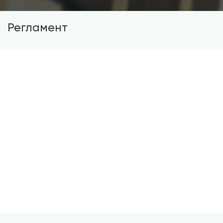
Регламент
Выполнение ВКР осуществляется по календарному
плану, составленному руководителем совместно с
обучающимся и утвержденному заведующим
выпускающей кафедрой.
Окончательный вариант ВКР должен быть
представлен руководителю в переплетенном
бумажном и электронном виде (в формате *.doc
(*.docx) и *.pdf) не позднее, чем за 14 календарных
дней до начала итоговой государственной
аттестации.