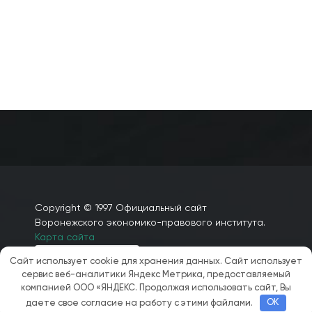
(Выпускная квалификационная работа по
направлению подготовки 40.03.01 «Юриспруденция»,
направленность (профиль) – Уголовно-правовая,
обучающегося Иванова Алексея Павловича, год
защиты ВКР – 2017).
Copyright © 1997 Официальный сайт
Воронежского экономико-правового института.
Карта сайта
Сайт использует cookie для хранения данных. Сайт использует
сервис веб-аналитики Яндекс Метрика, предоставляемый
компанией ООО «ЯНДЕКС. Продолжая использовать сайт, Вы
даете свое согласие на работу с этими файлами.
OK