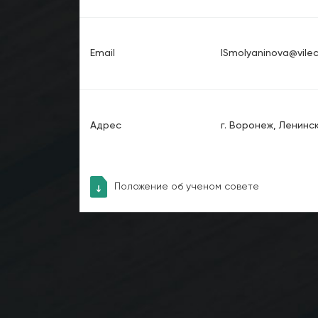
Email
ISmolyaninova@vilec
Адрес
г. Воронеж, Ленинск
Положение об ученом совете