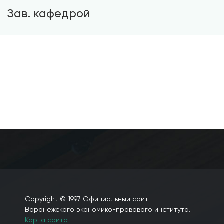
Зав. кафедрой
Годовникова Алла Михайловна
+7 (473) 202-18-61
YBarkovskaya@vilec.ru
каб. 225
Copyright © 1997 Официальный сайт
Воронежского экономико-правового института.
Карта сайта