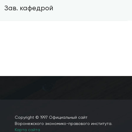
Зав. кафедрой
Абдалина Лариса Васильевна
+7 (473) 202-18-61
AAgapov@vilec.ru
каб. 248
Copyright © 1997 Официальный сайт
Воронежского экономико-правового института.
Карта сайта