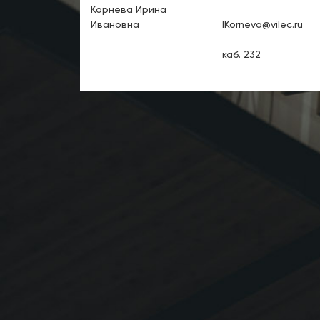
Корнева Ирина
Ивановна
IKorneva@vilec.ru
каб. 232