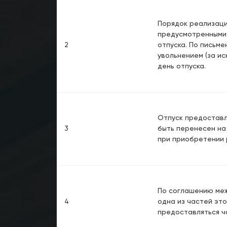
Порядок реализаци
предусмотренными 
2
отпуска. По письм
увольнением (за и
день отпуска.
Отпуск предоставл
3
быть перенесен на
при приобретении 
По соглашению меж
4
одна из частей это
предоставляться ч