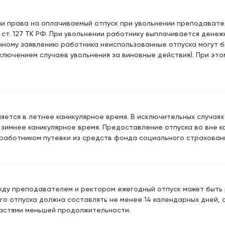
и права на оплачиваемый отпуск при увольнении преподават
ст. 127 ТК РФ. При увольнении работнику выплачивается дене
енному заявлению работника неиспользованные отпуска могут
сключением случаев увольнения за виновные действия). При эт
яется в летнее каникулярное время. В исключительных случаях
 зимнее каникулярное время. Предоставление отпуска во вне к
работником путевки из средств фонда социального страхован
ду преподавателем и ректором ежегодный отпуск может быть ра
го отпуска должна составлять не менее 14 календарных дней, 
астями меньшей продолжительности.