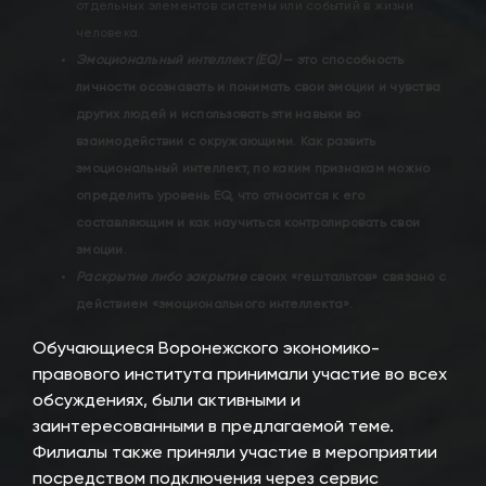
отдельных элементов системы или событий в жизни
человека.
Эмоциональный интеллект (EQ)
— это способность
личности осознавать и понимать свои эмоции и чувства
других людей и использовать эти навыки во
взаимодействии с окружающими. Как развить
эмоциональный интеллект, по каким признакам можно
определить уровень EQ, что относится к его
составляющим и как научиться контролировать свои
эмоции.
Раскрытие либо закрытие
своих «гештальтов» связано с
действием «эмоционального интеллекта».
Обучающиеся Воронежского экономико-
правового института принимали участие во всех
обсуждениях, были активными и
заинтересованными в предлагаемой теме.
Филиалы также приняли участие в мероприятии
посредством подключения через сервис