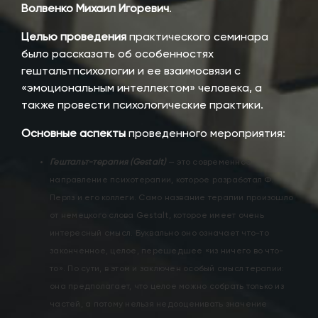
Волвенко Михаил Игоревич
.
Целью проведения
практического семинара
было рассказать об особенностях
гештальтпсихологии и ее взаимосвязи с
«эмоциональным интеллектом» человека, а
также провести психологические практики.
Основные аспекты
проведенного мероприятия:
Гештальт-терапия (Gestalt)
— это современное
направление психотерапии, которое разработал Ф.
Перлз и его коллеги. Само название терапии произошло
от немецкого слова Gestalt, которое имеет очень
интересный смысл. Буквально оно означает что-то
законченное, целое, перешедшее «из ничего во что-
то». По сути, в этом и заключен особый смысл терапии:
она предполагает, что целое можно собрать только из
частей, а потому нельзя недооценивать значение