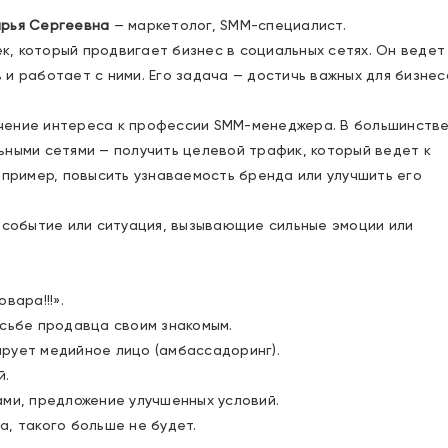
рья Сергеевна
— маркетолог, SMM-специалист.
, который продвигает бизнес в социальных сетях. Он ведет
 и работает с ними. Его задача — достичь важных для бизнес
чение интереса к профессии SMM-менеджера. В большинств
ьными сетями — получить целевой трафик, который ведет к
апример, повысить узнаваемость бренда или улучшить его
о событие или ситуация, вызывающие сильные эмоции или
вара!!!».
осьбе продавца своим знакомым.
рует медийное лицо (амбассадоринг).
й.
ами, предложение улучшенных условий.
а, такого больше не будет.