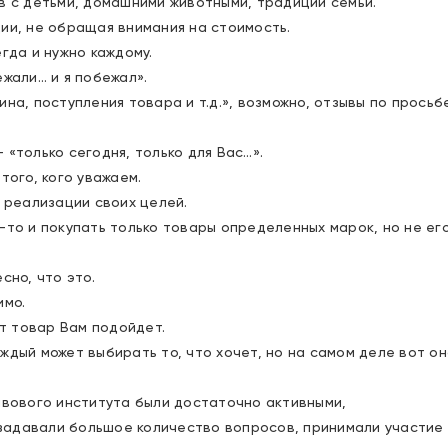
ов с детьми, домашними животными, традиции семьи.
ции, не обращая внимания на стоимость.
гда и нужно каждому.
ежали… и я побежал».
ина, поступления товара и т.д.», возможно, отзывы по просьб
 «только сегодня, только для Вас…».
того, кого уважаем.
в реализации своих целей.
-то и покупать только товары определенных марок, но не ег
сно, что это.
имо.
от товар Вам подойдет.
ждый может выбирать то, что хочет, но на самом деле вот он
вового института были достаточно активными,
задавали большое количество вопросов, принимали участие