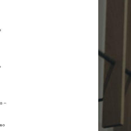
е
о
а —
 во