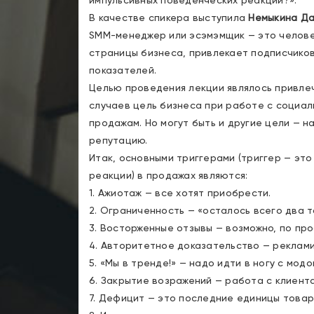
импульсивных поведенческих реакций?».
В качестве спикера выступила
Немыкина Да
SMM-менеджер или эсэмэмщик — это человек
страницы бизнеса, привлекает подписчиков
показателей.
Целью проведения лекции являлось привле
случаев цель бизнеса при работе с социал
продажам. Но могут быть и другие цели — н
репутацию.
Итак, основными триггерами (триггер — эт
реакции) в продажах являются:
1. Ажиотаж — все хотят приобрести.
2. Ограниченность — «осталось всего два то
3. Восторженные отзывы — возможно, по пр
4. Авторитетное доказательство — реклами
5. «Мы в тренде!» — надо идти в ногу с модо
6. Закрытие возражений — работа с клиент
7. Дефицит — это последние единицы товар