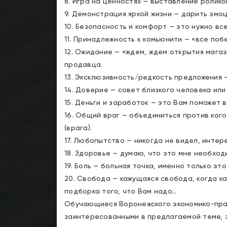
8. Игра на ценностях — выставление ролик
9. Демонстрация яркой жизни — дарить эмо
10. Безопасность и комфорт — это нужно все
11. Принадлежность к комьюнити — «все поб
12. Ожидание — «ждем, ждем открытия магаз
продавца.
13. Эксклюзивность/редкость предложения —
14. Доверие — совет близкого человека или 
15. Деньги и заработок — это Вам поможет 
16. Общий враг — объединиться против кого
(врага).
17. Любопытство — никогда не видел, интере
18. Здоровье — думаю, что это мне необход
19. Боль — больная точка, именно только эт
20. Свобода — кажущаяся свобода, когда ка
подборка того, что Вам надо…
Обучающиеся Воронежского экономико-пра
заинтересованными в предлагаемой теме, 