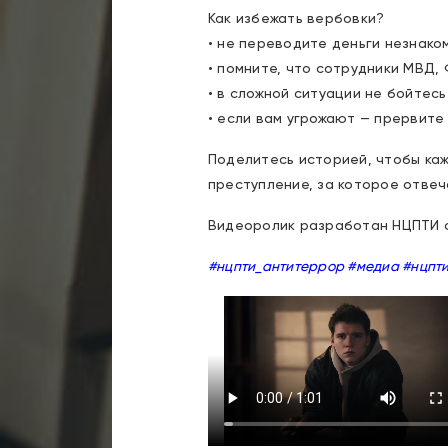
Как избежать вербовки?
• не переводите деньги незнако
• помните, что сотрудники МВД,
• в сложной ситуации не бойтес
• если вам угрожают — прервите
Поделитесь историей, чтобы ка
преступление, за которое отвеч
Видеоролик разработан НЦПТИ с
#нцпти_антитеррор #медиа #нцпт