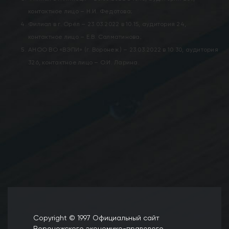
контактное лицо – Н.И. Федотова;
Филиал в г. Орёл – 23.03.2022 в 10.15, аудитория 24,
контактное лицо – Е.В. Салматинова;
АНОО ВО «ВЭПИ» (г. Воронеж) – 23.03.2022 в 10.30, аудитория
326, контактное лицо – О.И. Ларина.
Copyright © 1997 Официальный сайт