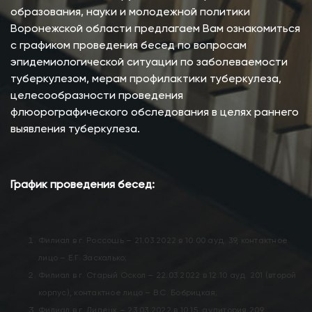
образования, науки и молодежной политики
Воронежской области предлагаем Вам ознакомиться
с графиком проведения бесед по вопросам
эпидемиологической ситуации по заболеваемости
туберкулезом, мерам профилактики туберкулеза,
целесообразности проведения
флюорографического обследования в целях раннего
выявления туберкулеза.
График проведения бесед:
Филиал в г. Россошь – 21.03.2022 в 10.00 ауд. 39, контактное
лицо – Е.Г. Заскалько;
Филиал в г. Старый Оскол – 22.03.2022 в 12.10 ауд. 201 (второй
корпус), контактное лицо – В.С. Бобрицкая;
Филиал в г. Липецк – 23.03.2022 в 10.15, аудитория 209,