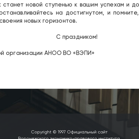
к станет новой ступенью к вашим успехам и д
 останавливайтесь на достигнутом, и помните
своения новых горизонтов.
С праздником!
й организации АНОО ВО «ВЭПИ»
Copyright © 1997 Официальный сайт
Воронежского экономико-правового института.