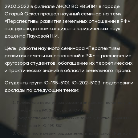
29.03.2022 в филиале АНОО ВО «ВЭПИ» в городе
Старый Оскол прошел научный семинар на тему:
«Перспективы развития земельных отношений в РФ»
под руководством кандидата юридических наук,
доцента Пауковой Н.И.
Цель работы научного семинара «Перспективы
развития земельных отношений в РФ» — расширение
кругозора студентов, обогащение их теоретических
и практических знаний в области земельного права.
Студенты групп Ю-195-5101, Ю-202-5103, подготовили
доклады по следующим темам:
Проблемы и перспективы развития имущественно-земельных
отношений в РФ. Затонских А. Ю-195-5101
Государственное регулирование земельных отношений в РФ.
Николаева Н. Ю-195-5101
Особенности купли-продажи земельных участков. Луценко К.