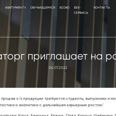
АБИТУРИЕНТУ
ОБУЧАЮЩЕМУСЯ
ВСОКО
ВЕБ-
КОНТАКТЫ
СЕРВИСЫ
торг приглашает на р
04.07.2022
 продаж с/х продукции требуются студенты, выпускники и м
тистики и аналитики с дальнейшем карьерным ростом/
ойства: Курск, Белгород, Брянск, Орёл, Короча, Шебекино, Г