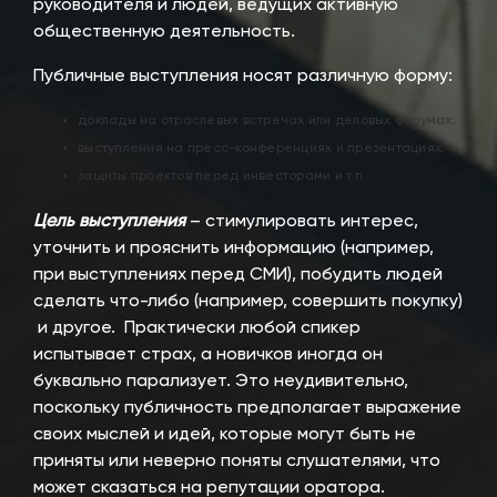
руководителя и людей, ведущих активную
общественную деятельность.
Публичные выступления носят различную форму:
доклады на отраслевых встречах или деловых форумах;
выступления на пресс-конференциях и презентациях;
защиты проектов перед инвесторами и т.п.
Цель выступления
– стимулировать интерес,
уточнить и прояснить информацию (например,
при выступлениях перед СМИ), побудить людей
сделать что-либо (например, совершить покупку)
и другое. Практически любой спикер
испытывает страх, а новичков иногда он
буквально парализует. Это неудивительно,
поскольку публичность предполагает выражение
своих мыслей и идей, которые могут быть не
приняты или неверно поняты слушателями, что
может сказаться на репутации оратора.