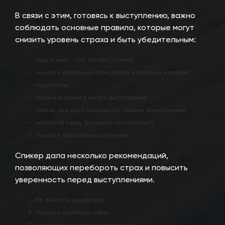
В связи с этим, готовясь к выступлению, важно
соблюдать основные правила, которые могут
снизить уровень страха и быть убедительным:
подготовка – это основа успеха;
оцените уровень и определите интересы целевой
аудитории;
заранее изучите место выступления;
нельзя два раза произвести первое впечатление;
обратная связь (реакция слушателей);
помните про цель выступления.
Спикер дала несколько рекомендаций,
позволяющих перебороть страх и повысить
уверенность перед выступлениями.
Не бойтесь ошибиться.
Просите обратную связь.