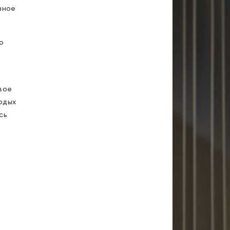
нное
о
вое
одых
сь