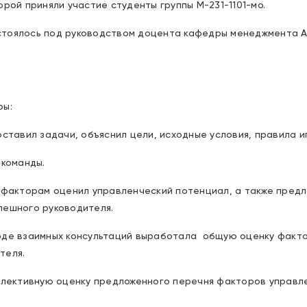
рой приняли участие студенты группы М-231-1101-мо.
стоялось под руководством доцента кафедры менеджмента А
ры:
оставил задачи, объяснил цели, исходные условия, правила и
 команды.
м факторам оценил управленческий потенциал, а также пред
пешного руководителя.
оде взаимных консультаций выработала общую оценку факт
теля.
оллективную оценку предложенного перечня факторов управл