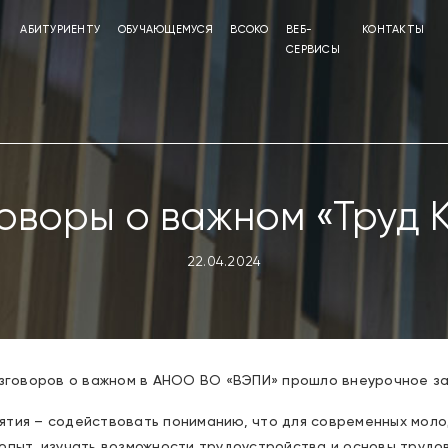
АБИТУРИЕНТУ
ОБУЧАЮЩЕМУСЯ
ВСОКО
ВЕБ-
КОНТАКТЫ
СЕРВИСЫ
оворы о важном «Труд 
22.04.2024
азговоров о важном в АНОО ВО «ВЭПИ» прошло внеурочное зан
ятия – содействовать пониманию, что для современных мол
опыт, изучать возможности трудоустройства и основы трудо