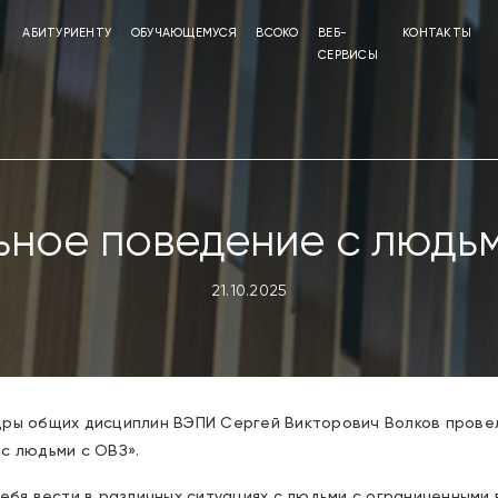
АБИТУРИЕНТУ
ОБУЧАЮЩЕМУСЯ
ВСОКО
ВЕБ-
КОНТАКТЫ
СЕРВИСЫ
ное поведение с людь
21.10.2025
дры общих дисциплин ВЭПИ Сергей Викторович Волков провел
с людьми с ОВЗ».
себя вести в различных ситуациях с людьми с ограниченными