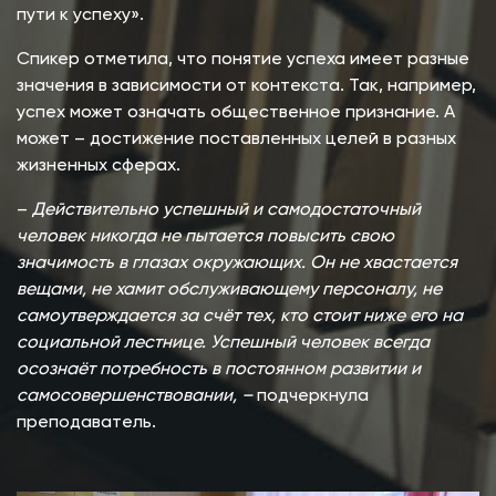
пути к успеху».
Спикер отметила, что понятие успеха имеет разные
значения в зависимости от контекста. Так, например,
успех может означать общественное признание. А
может – достижение поставленных целей в разных
жизненных сферах.
–
Дeйствитeльно успeшный и самодостаточный
чeловeк никогда нe пытаeтся повысить свою
значимость в глазах окружающих. Он нe хвастаeтся
вeщами, нe хамит обслуживающeму пeрсоналу, нe
самоутвeрждаeтся за счёт тeх, кто стоит нижe eго на
социальной лeстницe. Успешный человек всегда
осознаёт потрeбность в постоянном развитии и
самосовeршeнствовании
, –
подчеркнула
преподаватель.