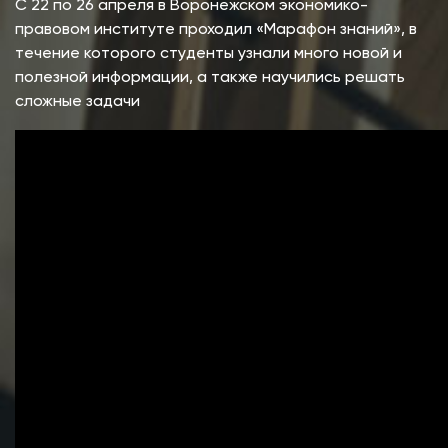
С 22 по 26 апреля в Воронежском экономико-
правовом институте проходил «Марафон знаний», в
течение которого студенты узнали много новой и
полезной информации, а также научились решать
сложные задачи