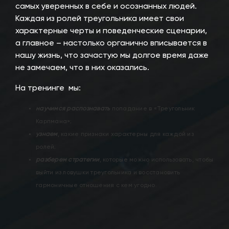
самых уверенных в себе и осознанных людей.
Каждая из ролей треугольника имеет свои
характерные черты и поведенческие сценарии,
а главное – настолько органично вписывается в
нашу жизнь, что зачастую мы долгое время даже
не замечаем, что в них оказались.
На тренинге мы:
научимся распознавать
попадание в «Треугольник
Карпмана»;
узнаем
, какие признаки характерны для каждой из
ролей;
разберем стратегии
, которые можно использовать, чтобы
выйти из ловушки треугольника и восстановить
гармоничные отношения с кем угодно.