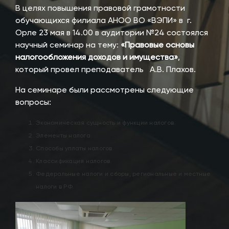
В целях повышения правовой грамотности
обучающихся филиала АНОО ВО «ВЭПИ» в г.
Орле 23 мая в 14.00 в аудитории №24 состоялся
научный семинар на тему:
«Правовые основы
налогообложения доходов и имущества»
,
который провел преподаватель А.В. Плахов.
На семинаре были рассмотрены следующие
вопросы:
Экономическая сущность и функции налогов.
Элементы налога.
Способы уплаты налогов.
Классификация налогов.
Федеральные налоги и сборы, региональные и местные
налоги в РФ.